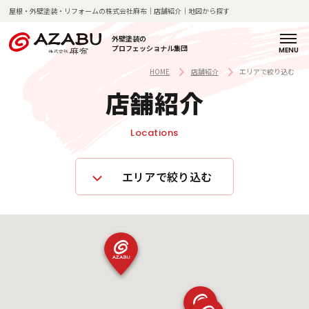
屋根・外壁塗装・リフォームの株式会社麻布｜店舗紹介｜地図から探す
外壁塗装の
プロフェッショナル集団
H
麻
サ
料
施
施
お
よ
店
新
コ
会
採
O
布
ー
金
工
工
客
く
舗
着
ラ
社
用
HOME
店舗紹介
エリアで絞り込む
M
の
ビ
一
の
事
様
あ
紹
情
ム
概
情
店舗紹介
E
強
ス
覧
流
例
の
る
介
報
要
報
み
紹
れ
声
質
Locations
介
問
企
塗
業
エリアで絞り込む
私
装
理
麻
た
の
念
布
ち
技
・
の
の
術
代
歩
想
と
表
み
い
知
挨
見
拶