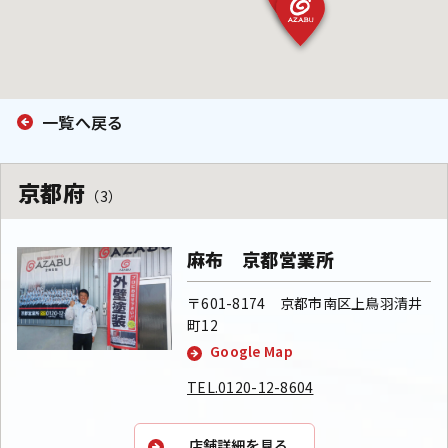
プ
ラ
イ
バ
一覧へ戻る
シ
ー
京都府
（3）
ポ
リ
麻布 京都営業所
シ
ー
〒601-8174 京都市南区上鳥羽清井
町12
Google Map
TEL.0120-12-8604
店舗詳細を見る