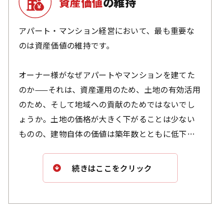
資産価値
の維持
計画的に進められます。しかし、賃貸物件のオー
ナー様にとって、突然の大規模改修は大きな負担
アパート・マンション経営において、最も重要な
となることが少なくありません。当社では、塗装
のは資産価値の維持です。
工事だけに留まらず、外装全般に関わる多様な改
修工事に対応し、入居率向上を総合的にサポート
オーナー様がなぜアパートやマンションを建てた
いたします。
のか——それは、資産運用のため、土地の有効活用
のため、そして地域への貢献のためではないでし
機能面の向上はもちろん、デザイン性にも優れた
ょうか。土地の価格が大きく下がることは少ない
改修を施すことで、物件の魅力を高め、より多く
ものの、建物自体の価値は築年数とともに低下す
の入居希望者に選ばれる建物へと生まれ変わらせ
るのが一般的です。しかし、欧米では築年数が経
ます。私たちは、オーナー様の大切な資産価値を
つほどに価値が高まる建物も存在します。その理
続きはここをクリック
守り、入居率の向上に貢献することをお約束いた
由は、徹底したメンテナンス文化が根付いている
します。
からです。築年数を重ねても、資産価値が維持さ
れる。それはオーナー様にとって最も望ましい状