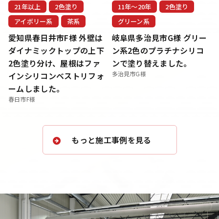
す。
21年以上
2色塗り
11年〜20年
2色塗り
アイボリー系
茶系
グリーン系
愛知県春日井市F様 外壁は
岐阜県多治見市G様 グリー
ダイナミックトップの上下
ン系2色のプラチナシリコ
2色塗り分け、屋根はファ
ンで塗り替えました。
多治見市G様
インシリコンベストリフォ
ームしました。
春日市F様
もっと施工事例を見る