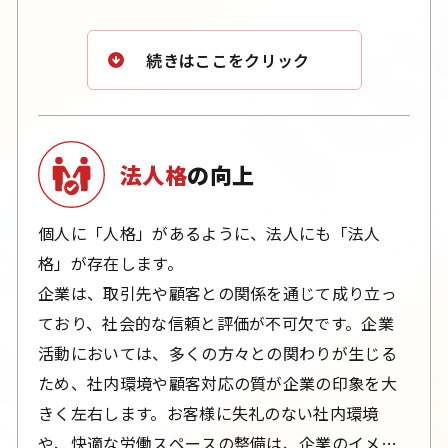
例えば、夏場の酷暑の中での作業は体力を著しく
続きはここをクリック
消耗させ、生産性を大きく低下させる要因となり
ます。同様に、厳冬期に寒さに震えながら業務を
行うことは、効率的な作業を妨げるだけでなく、
健康リスクにもつながります。社員の皆様が生み
法人格
の向上
出した企業の利益を、快適な職場環境の整備に投
資することは、長期的な視点から見ても価値ある
個人に「人格」があるように、法人にも「法人
選択です。当社では、「戸建住宅においては快適
格」が存在します。
な暮らしの支援を、法人向けには快適な職場環境
企業は、取引先や顧客との関係を通じて成り立っ
の実現を」 という理念を掲げ、快適で働きがいの
ており、社会的な信頼と評価が不可欠です。企業
ある職場づくりを全力でサポートいたします。
活動においては、多くの方々との関わりが生じる
ため、社内環境や顧客対応の質が企業の印象を大
新築・既存を問わず、社屋、工場、店舗、事務所
きく左右します。お客様に失礼のない社内環境
などの職場環境を改善し、生産性向上に貢献する
や、快適な労働スペースの整備は、企業のイメー