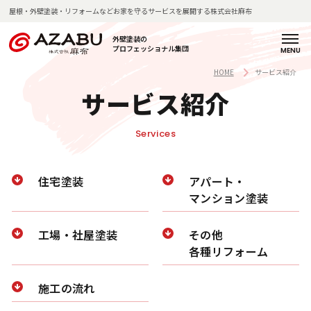
屋根・外壁塗装・リフォームなどお家を守るサービスを展開する株式会社麻布
外壁塗装の
プロフェッショナル集団
H
麻
サ
料
施
施
お
よ
店
新
コ
会
採
O
布
ー
金
工
工
客
く
舗
着
ラ
社
用
HOME
サービス紹介
M
の
ビ
一
の
事
様
あ
紹
情
ム
概
情
サービス紹介
E
強
ス
覧
流
例
の
る
介
報
要
報
み
紹
れ
声
質
Services
介
問
企
塗
業
私
装
理
麻
住宅塗装
アパート・
た
の
念
布
マンション塗装
ち
技
・
の
の
術
代
歩
工場・社屋塗装
その他
想
と
表
み
各種リフォーム
い
知
挨
見
拶
施工の流れ