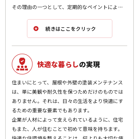
その理由の一つとして、定期的なペイントによる
メンテナンス文化が根付いていることが挙げられ
ます。対して日本では、塗装による建物の保護が
続きはここをクリック
十分に認識されておらず、メンテナンスを怠った
結果、建物が30年ほどで使用に耐えない状態にな
るという研究結果も報告されています。
快適な暮らし
の実現
住まいを次世代へと受け継ぐためには、適切なメ
ンテナンスが欠かせません。
住まいにとって、屋根や外壁の塗装メンテナンス
屋根や外壁の塗装を定期的に施すことは、住宅の
は、単に美観や耐久性を保つためだけのものでは
寿命を大幅に延ばし、子や孫へと引き継ぐ100年住
ありません。それは、日々の生活をより快適にす
宅を実現するための必須条件と言えるでしょう。
るための重要な要素でもあります。
企業が人材によって支えられているように、住宅
今後、住宅の長寿命化に向けた塗装メンテナンス
もまた、人が住むことで初めて意味を持ちます。
の重要性は、ますます広く認識されていくと考え
快適な住環境を整えることは、何よりも大切な使