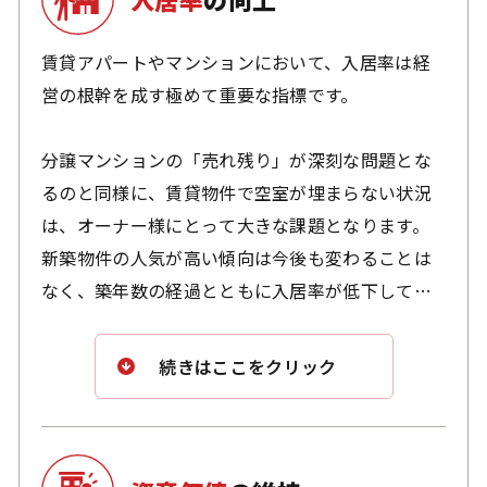
よって、建物の印象は大きく変わります。ただ単
に色褪せを補うのではなく、塗装を通じて新たな
賃貸アパートやマンションにおいて、入居率は経
価値を生み出すことが可能です。
営の根幹を成す極めて重要な指標です。
私たちは、オーナー様とともに最適な塗装プラン
分譲マンションの「売れ残り」が深刻な問題とな
を考え、建物の美観向上に貢献したいと考えてい
るのと同様に、賃貸物件で空室が埋まらない状況
ます。建物が持つ本来の魅力を引き出し、長く愛
は、オーナー様にとって大きな課題となります。
される外観へと再生すること。それこそが、私た
新築物件の人気が高い傾向は今後も変わることは
ちの最大の喜びであり、使命です。
なく、築年数の経過とともに入居率が低下してし
まうのは避けられない現実です。空室が増え、資
産運用が思うようにいかなくなることは、オーナ
続きはここをクリック
ー様にとって大きなストレスとなるでしょう。
分譲マンションの場合、長期的な修繕計画に基づ
き積立金が確保されるため、定期的な改修工事も