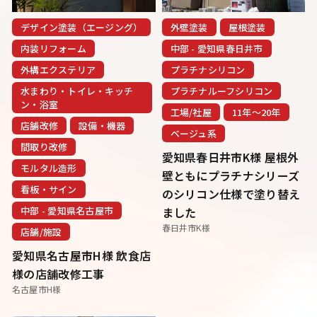
デザイン塗装（エージング）
外壁塗装
屋根塗装
内装リフォーム
中部 - 愛知県春日井市
外構エクステリア
プラチナシリコン
水まわり・トイレ・キッチ
プラチナルーフシリコン
ン・浴室
工場/社屋
11年〜20年
店舗改修
設備・機器
ベージュ系
間取り改修
愛知県春日井市K様 屋根外
モルタル造形
壁ともにプラチナシリーズ
看板・サイン
のシリコン仕様で塗り替え
中部 - 愛知県名古屋市
ました
春日井市K様
店舗/施設
愛知県名古屋市H様 飲食店
様の店舗改修工事
名古屋市H様