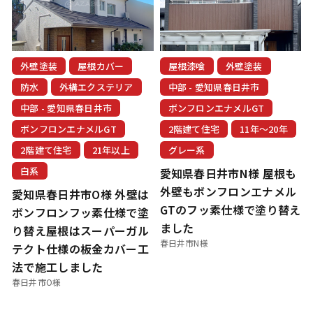
外壁塗装
屋根カバー
屋根漆喰
外壁塗装
防水
外構エクステリア
中部 - 愛知県春日井市
中部 - 愛知県春日井市
ボンフロンエナメルGT
ボンフロンエナメルGT
2階建て住宅
11年〜20年
2階建て住宅
21年以上
グレー系
白系
愛知県春日井市N様 屋根も
外壁もボンフロンエナメル
愛知県春日井市O様 外壁は
GTのフッ素仕様で塗り替え
ボンフロンフッ素仕様で塗
ました
り替え屋根はスーパーガル
春日井市N様
テクト仕様の板金カバー工
法で施工しました
春日井市O様