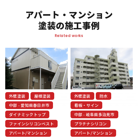
況であり、その実現には適切な維持管理が不可欠
です。
アパート・マンション
塗装の施工事例
建物の美観・耐久性を保ち、時代に即したリニュ
Related works
ーアルを行うことで、資産価値を守り続けること
ができます。リニューアルや改修工事は、単なる
支出ではなく”投資”です。アパート・マンション
にかける費用を消費と考えるのではなく、資産価
値を向上させるための戦略的投資として捉えるこ
とが、長期的な経営成功の鍵となります。
外壁塗装
屋根塗装
外壁塗装
防水
当社は、オーナー様の大切な資産を次世代へとつ
中部 - 愛知県春日井市
看板・サイン
なぐため、最適なメンテナンスと改修工事を全力
ダイナミックトップ
中部 - 岐阜県多治見市
でサポートいたします。資産価値の維持・向上に
ファインシリコンベスト
プラチナシリコン
貢献できることこそ、私たちの喜びであり使命で
アパート/マンション
アパート/マンション