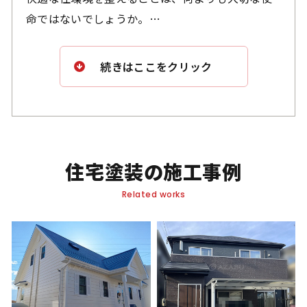
られます。
命ではないでしょうか。
人生の中で最も大きな買い物の一つである「我が
続きはここをクリック
家」。
家族構成の変化があろうとも、日々の暮らしを楽
しみ、快適に過ごすことは、何よりも大切なこと
です。適切なメンテナンスを施し、長く愛される
住まいを維持することで、心豊かに暮らすことが
住宅塗装の施工事例
できるでしょう。
Related works