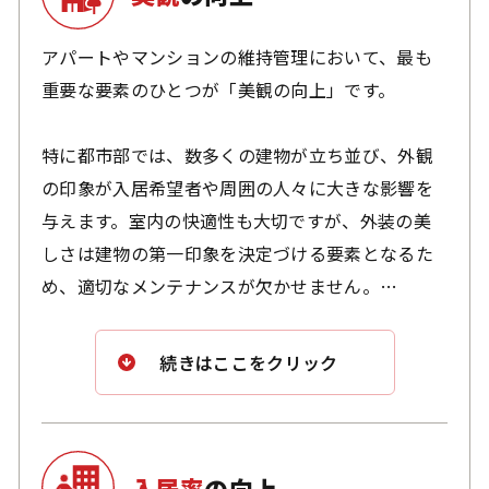
アパートやマンションの維持管理において、最も
重要な要素のひとつが「美観の向上」です。
特に都市部では、数多くの建物が立ち並び、外観
の印象が入居希望者や周囲の人々に大きな影響を
与えます。室内の快適性も大切ですが、外装の美
しさは建物の第一印象を決定づける要素となるた
め、適切なメンテナンスが欠かせません。
どんな建物でも、年月とともに新築時の輝きを失
続きはここをクリック
っていきます。建替えや外装の全面改修といった
選択肢もありますが、コスト面を考慮すると、塗
装によるリニューアルが最も効率的かつ経済的な
方法といえます。また、色の変更や配色の工夫に
入居率
の向上