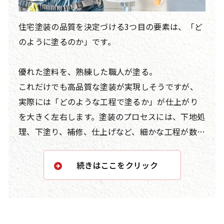
住宅塗装の品質を決定づける3つ目の要素は、「ど
のように塗るのか」です。
優れた塗料を、熟練した職人が塗る。
これだけでも高品質な塗装が実現しそうですが、
実際には「どのような工程で塗るか」が仕上がり
を大きく左右します。塗装のプロセスには、下地処
理、下塗り、補修、仕上げなど、細かな工程が数多
く存在します。また、使用する刷毛やローラーの種
類、毛の質感、塗る手法の違いによっても、仕上
続きはここをクリック
がりや耐久性が変わります。さらに、現代の外壁に
は「呼吸をする壁」や「塗料が密着しにくい壁」
など、さまざまな特性を持つ素材が使用されてお
り、それぞれに適した施工方法を見極める知識が