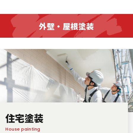
プ
ラ
外壁・屋根塗装
イ
バ
シ
ー
ポ
リ
シ
ー
住宅塗装
House painting