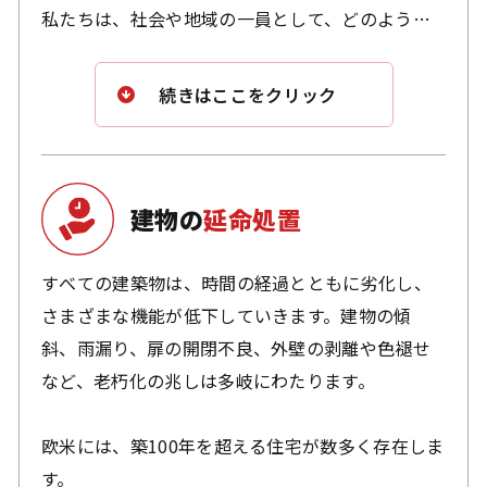
私たちは、社会や地域の一員として、どのように
暮らすべきかを常に考える必要があります。近隣
住民への配慮は、快適な住環境を築くうえで極め
続きはここをクリック
て重要です。歴史と文化を大切にする地域では、
住まいの色彩や外観について条例で厳格に定めら
れていることもあります。時とともに劣化する我
が家を適切にメンテナンスし、地域の景観を損な
建物の
延命処置
うことなく、誇れる住まいを維持することは、責
任ある住まい手の務めと言えるでしょう。
すべての建築物は、時間の経過とともに劣化し、
さまざまな機能が低下していきます。建物の傾
街並みとの調和を考えた外装の化粧直しやリニュ
斜、雨漏り、扉の開閉不良、外壁の剥離や色褪せ
ーアルは、美観を保つだけでなく、地域社会への
など、老朽化の兆しは多岐にわたります。
配慮の表れでもあるのです。
欧米には、築100年を超える住宅が数多く存在しま
す。