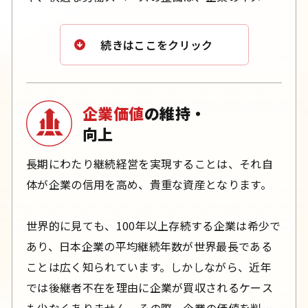
最適な提案を行ってまいります。
ジアップにつながる重要な要素です。
わずかな配慮や細部へのこだわりが、企業価値を
続きはここをクリック
向上させ、取引先や顧客の信頼を獲得する要因と
なります。しっかりとした法人は、法人格の維
持・向上に努めることで、商売の発展につなげる
企業価値
の維持・
ことができます。
向上
当社は、法人の皆様がより良い取引先や顧客と出
長期にわたり継続経営を実現することは、それ自
会えるよう、建設面からサポートし、企業価値の
体が企業の信用を高め、貴重な資産となります。
向上に貢献いたします。
世界的に見ても、100年以上存続する企業は希少で
あり、日本企業の平均継続年数が世界最長である
ことは広く知られています。しかしながら、近年
では後継者不在を理由に企業が買収されるケース
も少なくありません。その際、企業の価値を判断