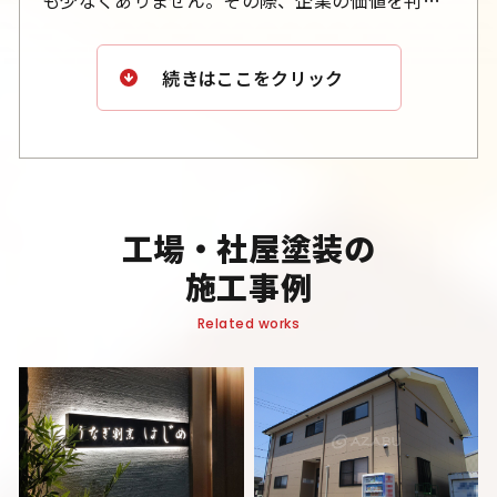
する重要な要素として、欧米では施設のメンテナ
ンスや管理の徹底が重視されています。
続きはここをクリック
企業の成長を目指すことは使命であり、施設の価
値を維持・向上させるには、適切なメンテナンス
と管理が不可欠です。企業の持続的な発展に向
け、当社が建設面からお手伝いできることは何よ
工場・社屋塗装の
りの喜びです。
施工事例
Related works
外装・内装を問わず、企業価値向上のための建築
サポートを提供いたします。
どのようなご要望にも対応いたしますので、どう
ぞお気軽にご相談ください。