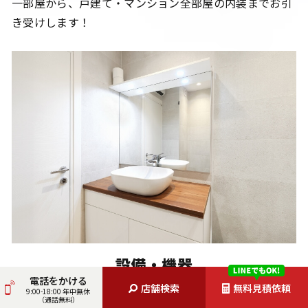
一部屋から、戸建て・マンション全部屋の内装までお引
き受けします！
設備・機器
電話をかける
古くなった設備・機器の最新モデルへの取り替えで生活
店舗検索
無料見積依頼
9:00-18:00 年中無休
（通話無料）