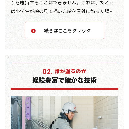
りを維持することはできません。これは、たとえ
ば小学生が絵の具で描いた絵を屋外に飾った場
合、数ヶ月も経たずに色が落ち、形すら失われて
しまうのと同じことです。屋外環境に適した高品質
続きはここをクリック
な塗料を選ぶことは、長期間にわたり美観と耐久
性を維持するために不可欠な条件となります。
当社では、塗料の性能を客観的に比較・検証した
誰が塗るのか
02.
上で、信頼性の高い製品のみを厳選し、お客様に
経験豊富で確かな技術
ご提案しております。