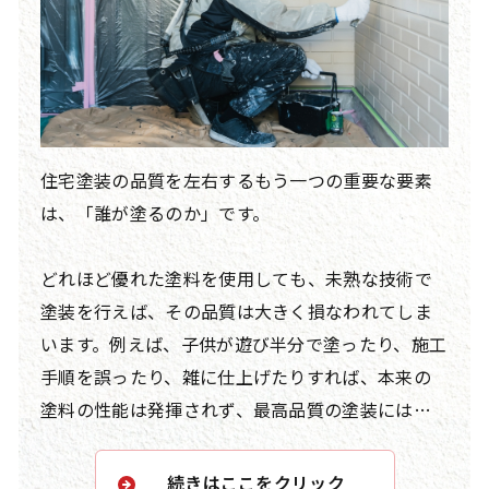
住宅塗装の品質を左右するもう一つの重要な要素
は、「誰が塗るのか」です。
どれほど優れた塗料を使用しても、未熟な技術で
塗装を行えば、その品質は大きく損なわれてしま
います。例えば、子供が遊び半分で塗ったり、施工
手順を誤ったり、雑に仕上げたりすれば、本来の
塗料の性能は発揮されず、最高品質の塗装にはな
り得ません。特に、最高級塗料の多くは「二液型
塗料」となっており、適切な調合が求められます。
続きはここをクリック