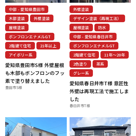
中部 - 愛知県豊田市
外壁塗装
木部塗装
外壁塗装
デザイン塗装（再現工法）
屋根塗装
屋根塗装
防水
ボンフロンエナメルGT
中部 - 愛知県春日井市
2階建て住宅
21年以上
ボンフロンエナメルGT
アイボリー系
2階建て住宅
11年〜20年
2色塗り
茶系
愛知県豊田市S様 外壁屋根
も木部もボンフロンのフッ
グレー系
素で塗り替えました
愛知県春日井市T様 意匠性
豊田市S様
外壁は再現工法で施工しま
した
春日井市T様