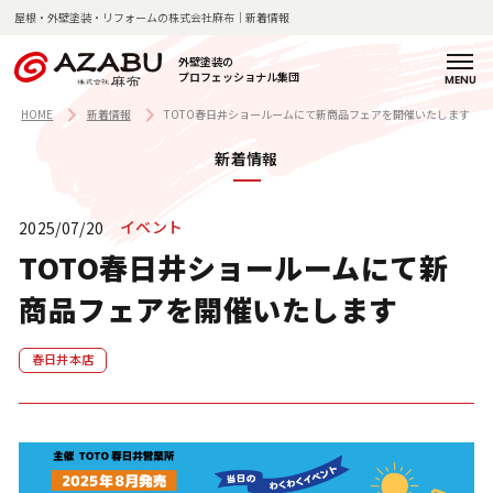
屋根・外壁塗装・リフォームの株式会社麻布｜新着情報
外壁塗装の
プロフェッショナル集団
H
麻
サ
料
施
施
お
よ
店
新
コ
会
採
O
布
ー
金
工
工
客
く
舗
着
ラ
社
用
HOME
新着情報
TOTO春日井ショールームにて新商品フェアを開催いたします
M
の
ビ
一
の
事
様
あ
紹
情
ム
概
情
新着情報
E
強
ス
覧
流
例
の
る
介
報
要
報
み
紹
れ
声
質
介
問
イベント
2025/07/20
企
塗
業
TOTO春日井ショールームにて新
私
装
理
麻
商品フェアを開催いたします
た
の
念
布
ち
技
・
の
の
術
代
歩
春日井本店
想
と
表
み
い
知
挨
見
拶