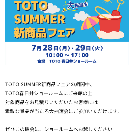
プ
ラ
イ
バ
シ
ー
ポ
リ
シ
TOTO SUMMER新商品フェアの期間中、
ー
TOTO春日井ショールームにご来館の上
対象商品をお見積りいただいたお客様には
素敵な景品が当たる大抽選会にご参加いただけます。
ぜひこの機会に、ショールームへお越しください。