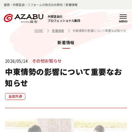
屋根・外壁塗装・リフォームの株式会社麻布｜新着情報
外壁塗装の
プロフェッショナル集団
H
麻
サ
料
施
施
お
よ
店
新
コ
会
採
O
布
ー
金
工
工
客
く
舗
着
ラ
社
用
HOME
新着情報
中東情勢の影響について重要なお知らせ
M
の
ビ
一
の
事
様
あ
紹
情
ム
概
情
新着情報
E
強
ス
覧
流
例
の
る
介
報
要
報
み
紹
れ
声
質
介
問
その他お知らせ
2026/05/14
企
塗
業
中東情勢の影響について重要なお
私
装
理
麻
知らせ
た
の
念
布
ち
技
・
の
の
術
代
歩
全店共通
想
と
表
み
い
知
挨
見
拶