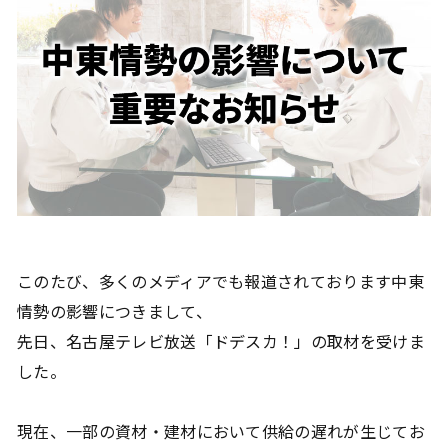
プ
ラ
イ
バ
シ
ー
ポ
リ
シ
このたび、多くのメディアでも報道されております中東
ー
情勢の影響につきまして、
先日、名古屋テレビ放送「ドデスカ！」の取材を受けま
した。
現在、一部の資材・建材において供給の遅れが生じてお