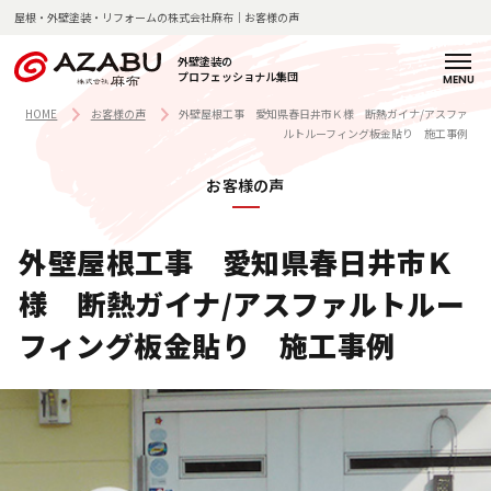
屋根・外壁塗装・リフォームの株式会社麻布｜お客様の声
外壁塗装の
プロフェッショナル集団
H
麻
サ
料
施
施
お
よ
店
新
コ
会
採
O
布
ー
金
工
工
客
く
舗
着
ラ
社
用
HOME
お客様の声
外壁屋根工事 愛知県春日井市Ｋ様 断熱ガイナ/アスファ
ルトルーフィング板金貼り 施工事例
M
の
ビ
一
の
事
様
あ
紹
情
ム
概
情
E
強
ス
覧
流
例
の
る
介
報
要
報
お客様の声
み
紹
れ
声
質
介
問
企
外壁屋根工事 愛知県春日井市Ｋ
塗
業
私
装
理
麻
様 断熱ガイナ/アスファルトルー
た
の
念
布
ち
技
・
の
フィング板金貼り 施工事例
の
術
代
歩
想
と
表
み
い
知
挨
見
拶