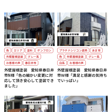
色
エリア
塗料
ボンフロン
プラチナシリコン遮熱
あま市
外壁屋根塗装
グレー系
色
外壁屋根塗装
グレー系
お客様の声
春日井市
白系
お客様の声
外壁屋根塗装 愛知県春日井
外壁屋根塗装 愛知県春日井
市N様「色の細かい変更に対
市Ｗ様「満足と感謝の気持ち
応して頂き安心して塗装でき
でいっぱい」
ました」