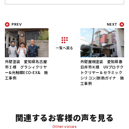
PREV
NEXT
一覧へ戻る
外壁塗装 愛知県名古屋
外壁屋根塗装 愛知県春
市Ｉ様 グラシィクリヤ
日井市Ｋ様 UVプロテク
ー&光触媒ECO-EX& 施
トクリヤー＆セラミック
工事例
シリコン/断熱ガイナ 施
工事例
関連するお客様の声を見る
Other voices