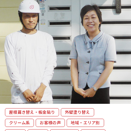
プ
ラ
イ
バ
シ
ー
ポ
リ
シ
ー
屋根葺き替え・板金貼り
外壁塗り替え
クリーム系
お客様の声
地域・エリア別