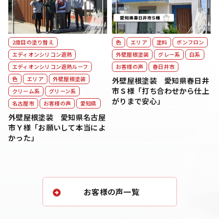
2度目の塗り替え
色
エリア
塗料
ボンフロン
エディオンシリコン遮熱
外壁屋根塗装
グレー系
白系
エディオンシリコン遮熱ルーフ
お客様の声
春日井市
色
エリア
外壁屋根塗装
外壁屋根塗装 愛知県春日井
市Ｓ様「打ち合わせから仕上
クリーム系
グリーン系
がりまで安心」
名古屋市
お客様の声
愛知県
外壁屋根塗装 愛知県名古屋
市Ｙ様「お願いして本当によ
かった」
お客様の声一覧