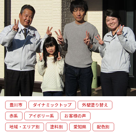
プ
ラ
イ
バ
シ
ー
ポ
リ
シ
ー
豊川市
ダイナミックトップ
外壁塗り替え
赤系
アイボリー系
お客様の声
地域・エリア別
塗料別
愛知県
配色別