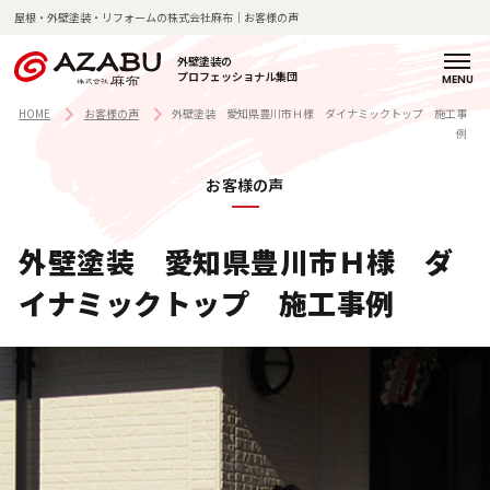
屋根・外壁塗装・リフォームの株式会社麻布｜お客様の声
外壁塗装の
プロフェッショナル集団
H
麻
サ
料
施
施
お
よ
店
新
コ
会
採
O
布
ー
金
工
工
客
く
舗
着
ラ
社
用
HOME
お客様の声
外壁塗装 愛知県豊川市Ｈ様 ダイナミックトップ 施工事
例
M
の
ビ
一
の
事
様
あ
紹
情
ム
概
情
E
強
ス
覧
流
例
の
る
介
報
要
報
お客様の声
み
紹
れ
声
質
介
問
企
外壁塗装 愛知県豊川市Ｈ様 ダ
塗
業
私
装
理
麻
イナミックトップ 施工事例
た
の
念
布
ち
技
・
の
の
術
代
歩
想
と
表
み
い
知
挨
見
拶