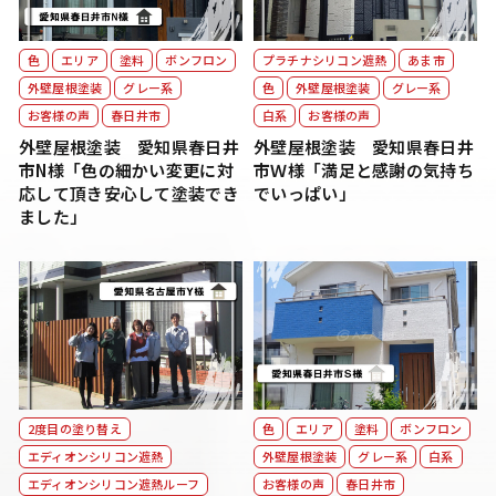
色
エリア
塗料
ボンフロン
プラチナシリコン遮熱
あま市
外壁屋根塗装
グレー系
色
外壁屋根塗装
グレー系
お客様の声
春日井市
白系
お客様の声
外壁屋根塗装 愛知県春日井
外壁屋根塗装 愛知県春日井
市N様「色の細かい変更に対
市Ｗ様「満足と感謝の気持ち
応して頂き安心して塗装でき
でいっぱい」
ました」
2度目の塗り替え
色
エリア
塗料
ボンフロン
エディオンシリコン遮熱
外壁屋根塗装
グレー系
白系
エディオンシリコン遮熱ルーフ
お客様の声
春日井市