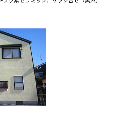
4Fフッ素セラミック、サッシ合せ（黒系）