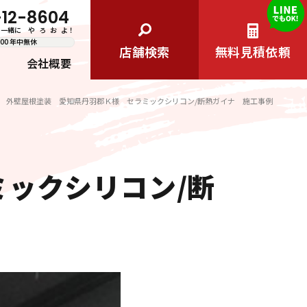
-12-8604
     や   ろ   お   よ！
8:00 年中無休
店舗検索
無料見積依頼
会社概要
外壁屋根塗装 愛知県丹羽郡Ｋ様 セラミックシリコン/断熱ガイナ 施工事例
ックシリコン/断