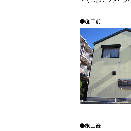
・付帯部：ファイン
●施工前
●施工後