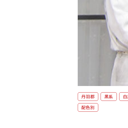
丹羽郡
黒系
白
配色別