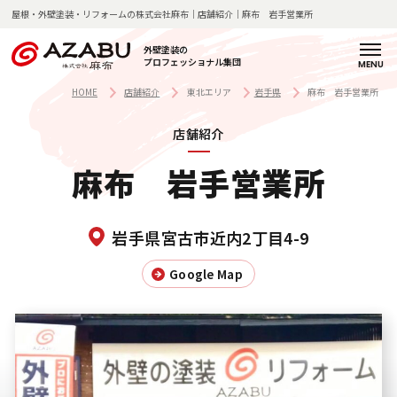
屋根・外壁塗装・リフォームの株式会社麻布｜店舗紹介｜麻布 岩手営業所
外壁塗装の
プロフェッショナル集団
H
麻
サ
料
施
施
お
よ
店
新
コ
会
採
O
布
ー
金
工
工
客
く
舗
着
ラ
社
用
HOME
店舗紹介
東北エリア
岩手県
麻布 岩手営業所
M
の
ビ
一
の
事
様
あ
紹
情
ム
概
情
店舗紹介
E
強
ス
覧
流
例
の
る
介
報
要
報
み
紹
れ
声
質
麻布 岩手営業所
介
問
企
塗
業
私
装
理
麻
岩手県宮古市近内2丁目4-9
た
の
念
布
ち
技
・
の
Google Map
の
術
代
歩
想
と
表
み
い
知
挨
見
拶