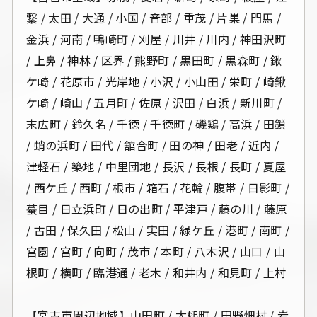
繋 / 太田 / 大通 / 小国 / 音部 / 重茂 / 片巣 / 門馬 /
金浜 / 河南 / 鴨崎町 / 刈屋 / 川井 / 川内 / 神田沢町
/ 上鼻 / 神林 / 区界 / 熊野町 / 黒田町 / 黒森町 / 鍬
ケ崎 / 花原市 / 光岸地 / 小沢 / 小山田 / 栄町 / 崎鍬
ケ崎 / 崎山 / 五月町 / 佐原 / 沢田 / 白浜 / 新川町 /
末広町 / 鈴久名 / 千徳 / 千徳町 / 磯鶏 / 高浜 / 田鎖
/ 蛸の浜町 / 田代 / 舘合町 / 田の神 / 田老 / 近内 /
津軽石 / 築地 / 中里団地 / 長沢 / 長根 / 長町 / 夏屋
/ 西ケ丘 / 西町 / 根市 / 箱石 / 花輪 / 腹帯 / 日影町 /
蟇目 / 日立浜町 / 日の出町 / 平津戸 / 藤の川 / 藤原
/ 古田 / 保久田 / 松山 / 実田 / 緑ケ丘 / 港町 / 南町 /
宮園 / 宮町 / 向町 / 茂市 / 本町 / 八木沢 / 山口 / 山
根町 / 横町 / 臨港通 / 老木 / 和井内 / 和見町 / 上村
【宮古市周辺地域】山田町 / 大槌町 / 田野畑村 / 岩