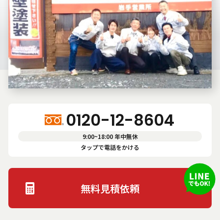
プ
ラ
イ
バ
シ
ー
ポ
0120-12-8604
リ
シ
9:00~18:00 年中無休
ー
タップで電話をかける
無料見積依頼